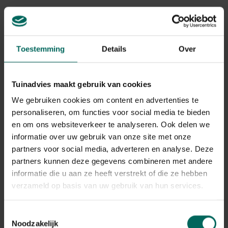
Gerelateerde Producten
Toestemming
Details
Over
Tuinadvies maakt gebruik van cookies
We gebruiken cookies om content en advertenties te
personaliseren, om functies voor social media te bieden
en om ons websiteverkeer te analyseren. Ook delen we
informatie over uw gebruik van onze site met onze
partners voor social media, adverteren en analyse. Deze
partners kunnen deze gegevens combineren met andere
informatie die u aan ze heeft verstrekt of die ze hebben
verzameld op basis van uw gebruik van hun services.
Esschert Design tuinkabouter om zelf te
schilderen
Toestemmingsselectie
6,
Noodzakelijk
19