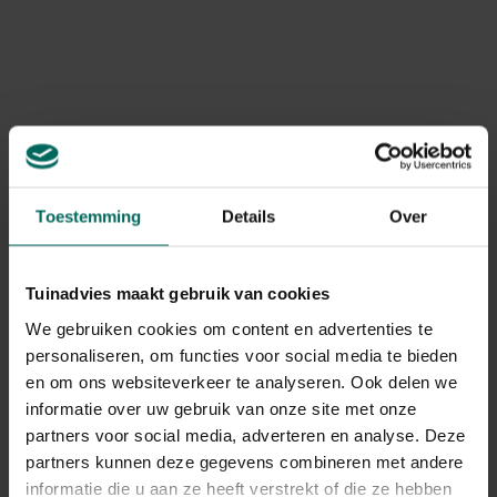
Het bijen-design is niet alleen leuk om naar te kijken,
maar stimuleert ook de interesse van kinderen voor de
Merk
Esschert Design
natuur en bijen in het bijzonder - een kleine educatieve
touch in hun speelkleding. Bovendien is het design
Levering
kleurrijk en vrolijk
, waardoor deze laarzen perfect
passen bij elke kindergarderobe.
Levering aan huis
Toestemming
Details
Over
Gerelateerde Producten
Tuinadvies maakt gebruik van cookies
We gebruiken cookies om content en advertenties te
personaliseren, om functies voor social media te bieden
en om ons websiteverkeer te analyseren. Ook delen we
informatie over uw gebruik van onze site met onze
partners voor social media, adverteren en analyse. Deze
partners kunnen deze gegevens combineren met andere
informatie die u aan ze heeft verstrekt of die ze hebben