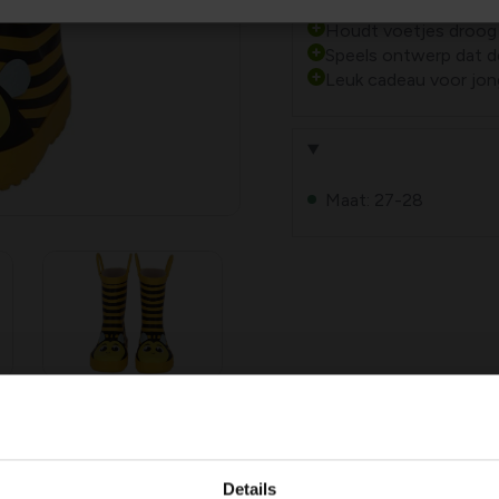
Houdt voetjes droog 
Speels ontwerp dat de 
Leuk cadeau voor jong
Maat: 27-28
direct op dankzij het vrolijke
Details