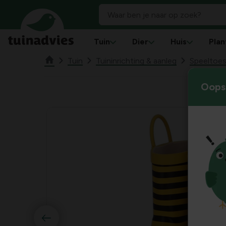
Tuin
Dier
Huis
Plan
Tuin
Tuininrichting & aanleg
Speeltoest
Oops!