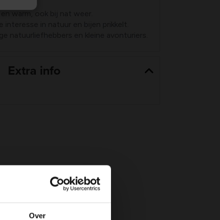
en warm, ook bij nat weer.
interesse in natuur en bijen prikkelt.
e natuurliefhebbers en kleine avonturiers.
Extra info
Over