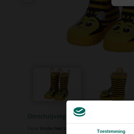
Omschrijving
Deze
kinderlaarzen van Esschert Design
vallen 
Toestemming