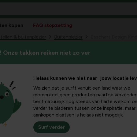
ten kopen
FAQ stopzetting
ellen & buitenplezier
Buitenplezier
Esschert Design Kinde
 Onze takken reiken niet zo ver
Essc
73
16,
Maat 
Helaas kunnen we niet naar jouw locatie le
We zien dat je surft vanuit een land waar we
momenteel geen producten naartoe verzenden
bent natuurlijk nog steeds van harte welkom o
verder te bladeren tussen onze inspiratie, maar
aankopen plaatsen is helaas niet mogelijk.
Surf verder
Plus- en minpu