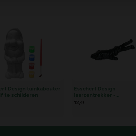
ert Design tuinkabouter
Esschert Design
f te schilderen
laarzentrekker -
laarzenknecht hond
12,
08