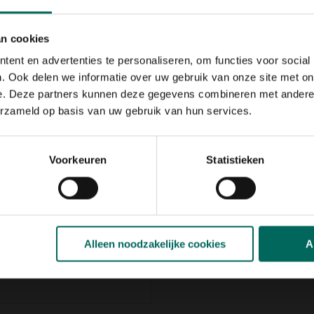
jke uitstraling geeft. Ideaal
e natuur ontdekken!
ect bij jouw kleine avonturier.
an cookies
ent en advertenties te personaliseren, om functies voor social
icht materiaal
dat ervoor
en, zelfs tijdens
. Ook delen we informatie over uw gebruik van onze site met on
bele zool en het lichte
e. Deze partners kunnen deze gegevens combineren met andere i
nnen, springen en spelen.
erzameld op basis van uw gebruik van hun services.
ken, maar stimuleert ook de
het bijzonder - een kleine
tie
Voorkeuren
Statistieken
is het design
kleurrijk en
elke kindergarderobe.
Alleen noodzakelijke cookies
A