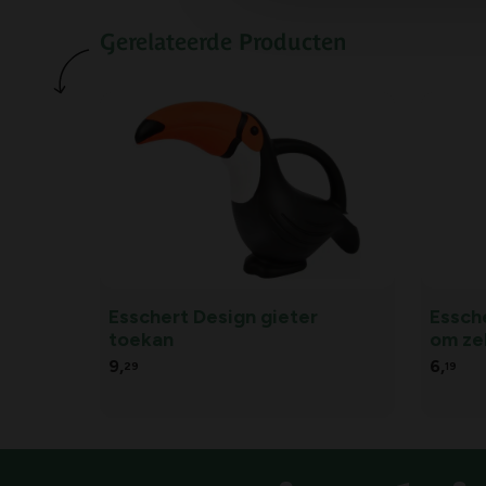
Gerelateerde Producten
Esschert Design gieter
Essch
toekan
om zel
9,
6,
29
19