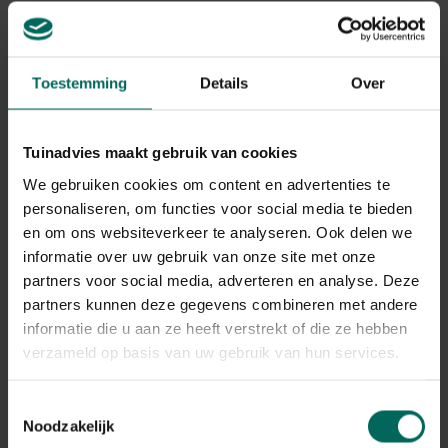
Gerelateerde Producten
Toestemming
Details
Over
Tuinadvies maakt gebruik van cookies
We gebruiken cookies om content en advertenties te
personaliseren, om functies voor social media te bieden
en om ons websiteverkeer te analyseren. Ook delen we
informatie over uw gebruik van onze site met onze
partners voor social media, adverteren en analyse. Deze
partners kunnen deze gegevens combineren met andere
informatie die u aan ze heeft verstrekt of die ze hebben
Esschert Design tuinkabouter om zelf te
verzameld op basis van uw gebruik van hun services.
schilderen
6,
19
Toestemmingsselectie
Noodzakelijk