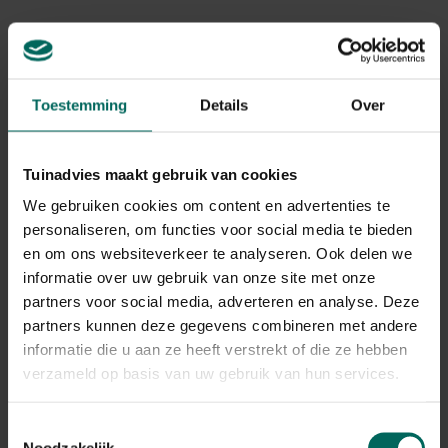
Gerelateerde Producten
Toestemming
Details
Over
Tuinadvies maakt gebruik van cookies
We gebruiken cookies om content en advertenties te
personaliseren, om functies voor social media te bieden
en om ons websiteverkeer te analyseren. Ook delen we
informatie over uw gebruik van onze site met onze
partners voor social media, adverteren en analyse. Deze
partners kunnen deze gegevens combineren met andere
informatie die u aan ze heeft verstrekt of die ze hebben
verzameld op basis van uw gebruik van hun services.
Esschert Design gieter oud zink - 3,5 L
Toestemmingsselectie
14,
89
Noodzakelijk