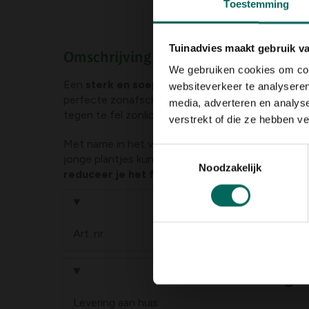
Toestemming
Tuinadvies maakt gebruik v
Omschrijving
We gebruiken cookies om cont
Een
sterk en soepel schermgaas
met een mooie
websiteverkeer te analyseren
perfecte zonafscherming. Dit schaduwdoek besch
media, adverteren en analys
tegen te fel zonlicht.
verstrekt of die ze hebben v
Met name in het voorjaar kan de zon zo fel zijn,
Toestemmingsselectie
jonge plantjes kunnen verbranden. Door het gebru
Noodzakelijk
reduceer je het felle zonlicht met ca. 50%
.
Product informa
Art. nr.
200266990
Levering
Levering aan huis