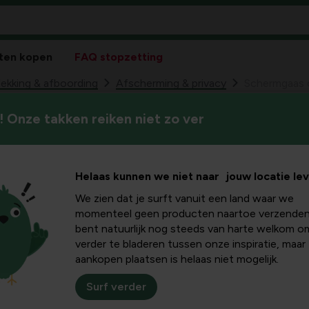
ten kopen
FAQ stopzetting
kking & afboording
Afscherming & privacy
Schermgaas 
 Onze takken reiken niet zo ver
Schermgaas 
99
9,
Helaas kunnen we niet naar jouw locatie le
We zien dat je surft vanuit een land waar we
momenteel geen producten naartoe verzenden
bent natuurlijk nog steeds van harte welkom o
verder te bladeren tussen onze inspiratie, maar
aankopen plaatsen is helaas niet mogelijk.
Surf verder