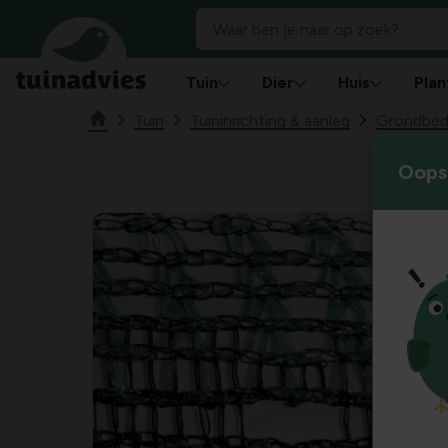
Tuin
Dier
Huis
Plan
Tuin
Tuininrichting & aanleg
Grondbede
Oops!