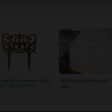
kje Victoriaanse stijl in
Witvast schermmiddel -
zer - 28,5 x 31 cm
16,
99