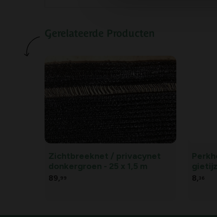
Gerelateerde Producten
Zichtbreeknet / privacynet
Perkhe
donkergroen - 25 x 1,5 m
gietij
89,
8,
99
36