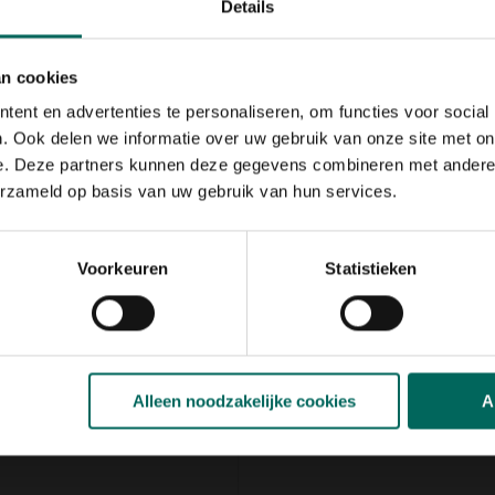
Details
an cookies
ent en advertenties te personaliseren, om functies voor social
 oppervlakte voor de
. Ook delen we informatie over uw gebruik van onze site met on
ermt jouw tuinkas of serre
e. Deze partners kunnen deze gegevens combineren met andere i
erzameld op basis van uw gebruik van hun services.
 dat de zorgvuldig opgekweekte
ik van dit schermgaas
Voorkeuren
Statistieken
tie
Alleen noodzakelijke cookies
A