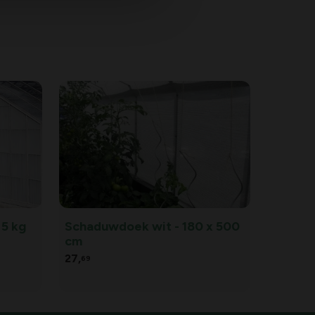
 5 kg
Schaduwdoek wit - 180 x 500
cm
27,
69