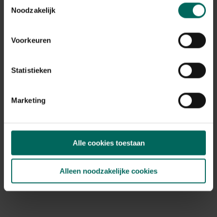
x 1,5 m
Toestemmingsselectie
Noodzakelijk
89,
99
Voorkeuren
Statistieken
Marketing
Alle cookies toestaan
Alleen noodzakelijke cookies
Zichtbreeknet / privacynet donkergroen - 50
x 1,8 m
189,
99