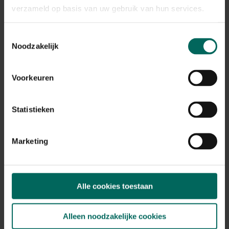
verzameld op basis van uw gebruik van hun services.
Toestemmingsselectie
Noodzakelijk
Zichtbreeknet / privacynet donkergroen - 25
Voorkeuren
x 1,5 m
89,
99
Statistieken
Marketing
Alle cookies toestaan
Alleen noodzakelijke cookies