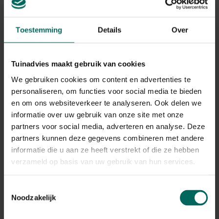
Toestemming
Details
Over
Tuinadvies maakt gebruik van cookies
We gebruiken cookies om content en advertenties te
personaliseren, om functies voor social media te bieden
en om ons websiteverkeer te analyseren. Ook delen we
informatie over uw gebruik van onze site met onze
partners voor social media, adverteren en analyse. Deze
Zichtbreeknet / privacynet donkergroen - 25
partners kunnen deze gegevens combineren met andere
x 1,5 m
informatie die u aan ze heeft verstrekt of die ze hebben
89,
99
verzameld op basis van uw gebruik van hun services.
Toestemmingsselectie
Noodzakelijk