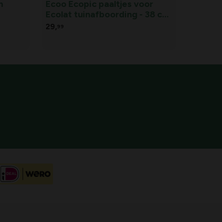
m
Ecoo Ecopic paaltjes voor
Ecolat tuinafboording - 38 cm
- Bruin - set van 10 stuks
29,
99