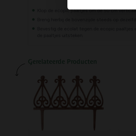
Klop de ecopic paaltjes om de 50 cm verticaal
Breng hierbij de bovenzijde steeds op dezelf
Bevestig de ecolat tegen de ecopic paaltjes e
de paaltjes uitsteken.
Gerelateerde Producten