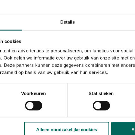
f
. De ecopic paaltjes zijn
ie met de bekende ecolatten
ssing
voor jouw vijverrand of
ijk om de ecolatten stevig in de
Details
 hebben een dikte van 4 x 4
an cookies
ent en advertenties te personaliseren, om functies voor social
. Ook delen we informatie over uw gebruik van onze site met on
tie
e. Deze partners kunnen deze gegevens combineren met andere i
erzameld op basis van uw gebruik van hun services.
Voorkeuren
Statistieken
Alleen noodzakelijke cookies
A
s