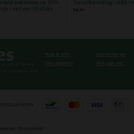
rrand palissade ca. 270
Tuinafboording - 480 c
rijs - set van 10 stuks
14,
99
Hulp & info
Retourneren
Verzendinfo
Wie zijn wij?
roeit en bloeit.
 en inspiratie voor
SMOGELIJKHEDEN
waarden
Privacybeleid