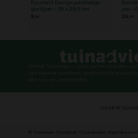
Esschert Design perkhekje
Borde
gietijzer - 39 x 29,5 cm
cm - G
9,
24,
89
99
Ontdek Tuinadvies — jouw partner voor alles wat g
Betrouwbaar tuinadvies, kwaliteitsvolle producten
elke tuin- en dierliefhebber.
ONLINE BETALING
© Tuinadvies
Disclaimer
Cookiebeleid
Algemene voor