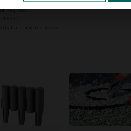
 in de grond.
de hoogte.
n laat ze hierbij 3 cm boven