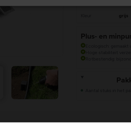
Kleur
grijs
Plus- en minpu
Ecologisch: gemaakt 
Hoge stabiliteit verz
Rotbestendig: bijzond
Pakk
Aantal stuks in het pa