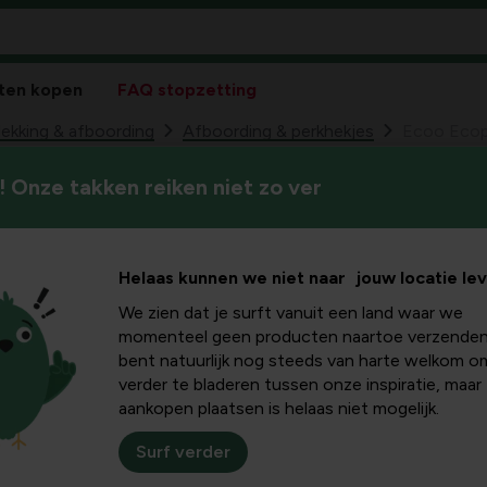
ten kopen
FAQ stopzetting
kking & afboording
Afboording & perkhekjes
Ecoo Ecopi
 Onze takken reiken niet zo ver
Ecoo Ecopic paal
99
26,
tuinafboording -
Helaas kunnen we niet naar jouw locatie le
Grijs - set van 10 stuks
We zien dat je surft vanuit een land waar we
momenteel geen producten naartoe verzenden
bent natuurlijk nog steeds van harte welkom o
verder te bladeren tussen onze inspiratie, maar
aankopen plaatsen is helaas niet mogelijk.
Surf verder