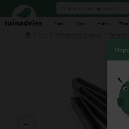
Tuin
Dier
Huis
Plan
Tuin
Tuininrichting & aanleg
Grondbede
Oops!