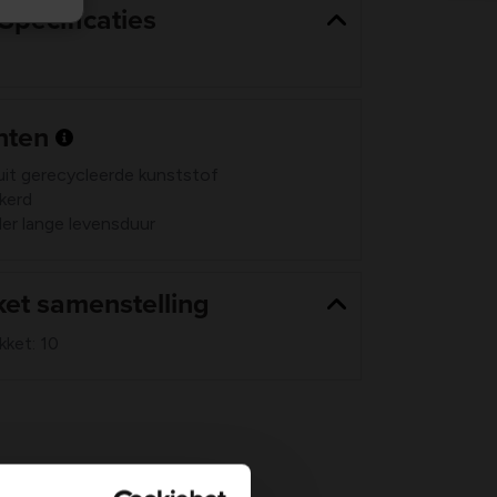
Specificaties
nten
uit gerecycleerde kunststof
ekerd
er lange levensduur
et samenstelling
kket: 10