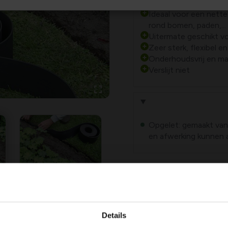
Ideaal voor een nette
rond bomen, paden,...
Uitermate geschikt vo
Zeer sterk, flexibel e
Onderhoudsvrij en mak
Verslijt niet
Opgelet: gemaakt van
en afwerking kunnen 
Details