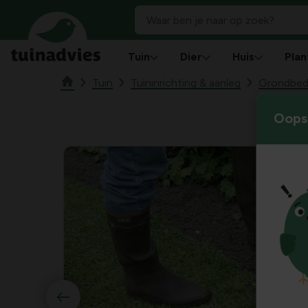
Tuin
Dier
Huis
Plan
Tuin
Tuininrichting & aanleg
Grondbede
Oops!