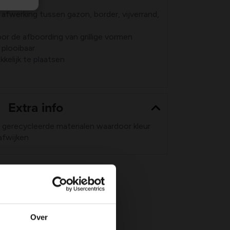
 afwerking tussen gazon, border, vijverrand,
or de afboording van grillige vormen
n plooibaar
kelijk te plaatsen
Extra info
 gerecycleerde materialen waardoor kleur
afwijken
Over