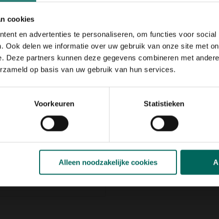
l om een
nette afwerking
gen. De
ecologisch
an cookies
bber
is uiterst geschikt voor
ent en advertenties te personaliseren, om functies voor social
alsook kronkelige
oording trotsteert warmte,
. Ook delen we informatie over uw gebruik van onze site met on
n,...
e. Deze partners kunnen deze gegevens combineren met andere i
erzameld op basis van uw gebruik van hun services.
bel
en erg handig in gebruik
emakkelijk kan gebeuren.
de afboording zodat deze nog
Voorkeuren
Statistieken
 goed tegen de afboording
tie
s af op de gewenste lengte en
het is bovendien een
Alleen noodzakelijke cookies
A
l gerecycleerd rubber.