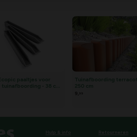
Ecopic paaltjes voor
Tuinafboording terracot
 tuinafboording - 38 cm
250 cm
s - set van 10 stuks
9,
99
Hulp & info
Retourneren