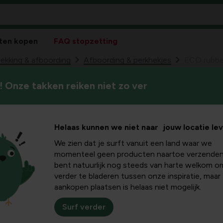
ten kopen
FAQ stopzetting
kking & afboording
Afboording & perkhekjes
ECO rubbe
 Onze takken reiken niet zo ver
Helaas kunnen we niet naar jouw locatie le
We zien dat je surft vanuit een land waar we
momenteel geen producten naartoe verzenden
bent natuurlijk nog steeds van harte welkom o
verder te bladeren tussen onze inspiratie, maar
aankopen plaatsen is helaas niet mogelijk.
Surf verder
Plus- en minpu