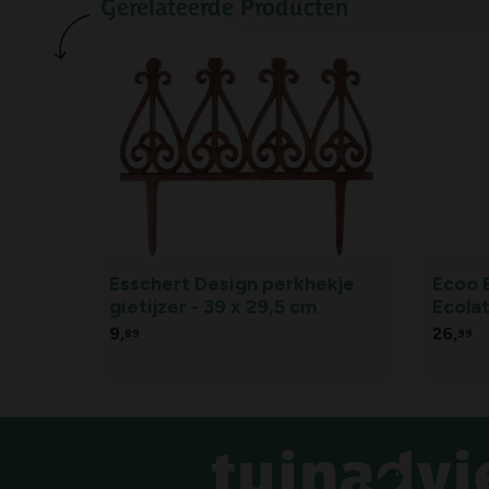
Gerelateerde Producten
Esschert Design perkhekje
Ecoo 
gietijzer - 39 x 29,5 cm
Ecolat
- Grij
9,
26,
89
99