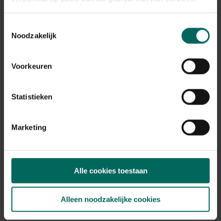
Toestemmingsselectie
Noodzakelijk
M-glasklemmen
Voorkeuren
6,
99
Statistieken
Marketing
Alle cookies toestaan
Alleen noodzakelijke cookies