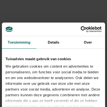
Product informatie
geef je in bij '
Aantal
' bv. aantal 5 = één stuk serreplastiek
van 5 x 10 meter.
Art. nr.
200269322
Levering
Levering aan huis
Toestemming
Details
Over
Gerelateerde Producten
Tuinadvies maakt gebruik van cookies
We gebruiken cookies om content en advertenties te
personaliseren, om functies voor social media te bieden
en om ons websiteverkeer te analyseren. Ook delen we
informatie over uw gebruik van onze site met onze
partners voor social media, adverteren en analyse. Deze
partners kunnen deze gegevens combineren met andere
informatie die u aan ze heeft verstrekt of die ze hebben
verzameld op basis van uw gebruik van hun services.