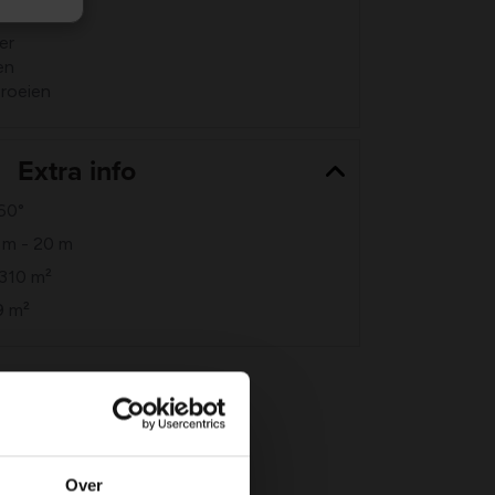
nten
er
en
proeien
Extra info
360°
3 m - 20 m
 310 m²
9 m²
Over