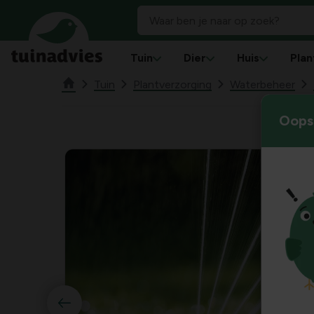
Tuin
Dier
Huis
Plan
Tuin
Plantverzorging
Waterbeheer
Oops!