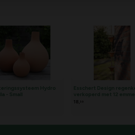
eringssysteem Hydro
Esschert Design regenk
la - Small
verkoperd met 12 emmer
Verkoperd
18,
59