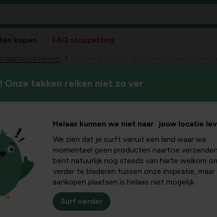
ten kopen
FAQ stopzetting
Irrigatiesystemen
Gardena sector- en cirkelsproeier Comfo
 Onze takken reiken niet zo ver
Gardena sector- 
99
39,
Tango
Helaas kunnen we niet naar jouw locatie le
We zien dat je surft vanuit een land waar we
momenteel geen producten naartoe verzenden
bent natuurlijk nog steeds van harte welkom o
verder te bladeren tussen onze inspiratie, maar
aankopen plaatsen is helaas niet mogelijk.
Surf verder