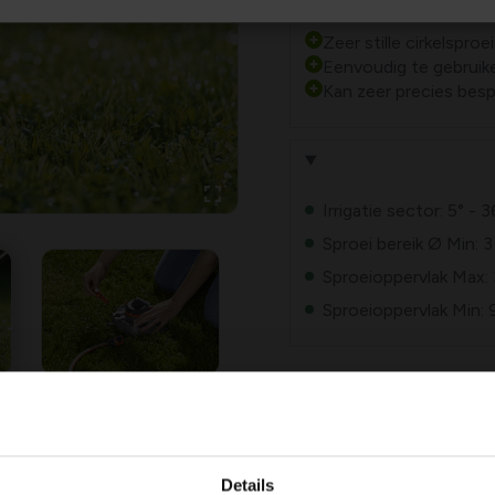
Plus- en minpu
Zeer stille cirkelsproei
Eenvoudig te gebruik
Kan zeer precies bes
Irrigatie sector: 5° - 
Sproei bereik Ø Min: 
Sproeioppervlak Max:
Sproeioppervlak Min: 
r Tango
is een zeer stille en
Details