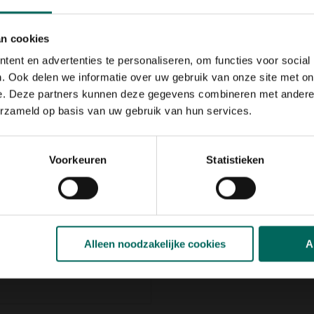
 tot grotere oppervlakken. Je
esproeien. De sproeier heeft
ximaal 20 m, en een bereik
an cookies
ent en advertenties te personaliseren, om functies voor social
orzien van
. Ook delen we informatie over uw gebruik van onze site met on
ector van 5° tot 360°
e. Deze partners kunnen deze gegevens combineren met andere i
nen direct op de sproeier
erzameld op basis van uw gebruik van hun services.
de sproeier stabiel staat en
aar vuilfilter. De sector- en
tie
Voorkeuren
Statistieken
Alleen noodzakelijke cookies
A