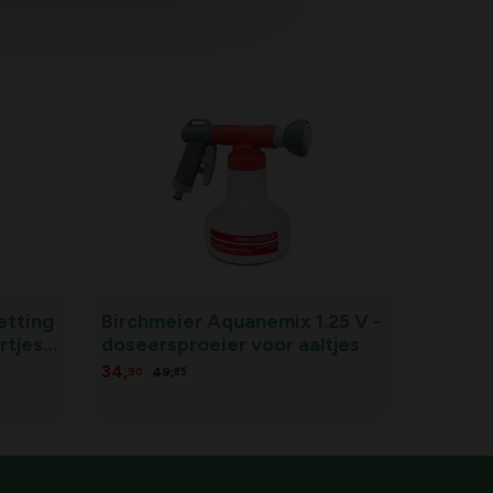
etting
Birchmeier Aquanemix 1.25 V -
tjes -
doseersproeier voor aaltjes
34,
49,
90
85