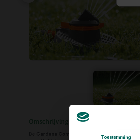
Omschrijving
De
Gardena Comfort Sector- en cirkelsproeie
Toestemming