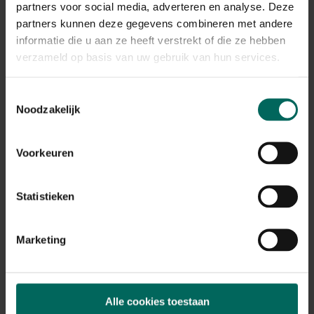
partners voor social media, adverteren en analyse. Deze
partners kunnen deze gegevens combineren met andere
informatie die u aan ze heeft verstrekt of die ze hebben
verzameld op basis van uw gebruik van hun services.
Toestemmingsselectie
Noodzakelijk
Voorkeuren
Tree support irrigatiezak - 75 L
Statistieken
10,
99
Marketing
Alle cookies toestaan