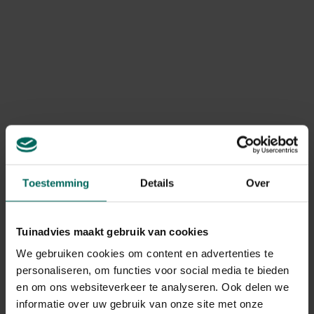
Product informatie
Ideaal voor in de moes- of siertuin maar de kruik
kan ook
in bloembakken
geïntegreerd worden. Je dient enkel de
Art. nr.
200268511
kruik binnen de paar dagen te vullen. Dit bespaart je heel
wat tijd maar ook water!
Levering
Levering aan huis
Gebruikstips
Haal de olla in de late herfst uit de grond, leeg het
Toestemming
Details
Over
water en maak hem schoon. Berg de kruik op op
een droge en vorstvrije plaats.
Tuinadvies maakt gebruik van cookies
We gebruiken cookies om content en advertenties te
Gerelateerde Producten
personaliseren, om functies voor social media te bieden
en om ons websiteverkeer te analyseren. Ook delen we
informatie over uw gebruik van onze site met onze