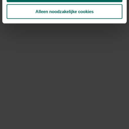
Alleen noodzakelijke cookies
Waterkuip met druppelbevloeiing - 12 L
28,
83