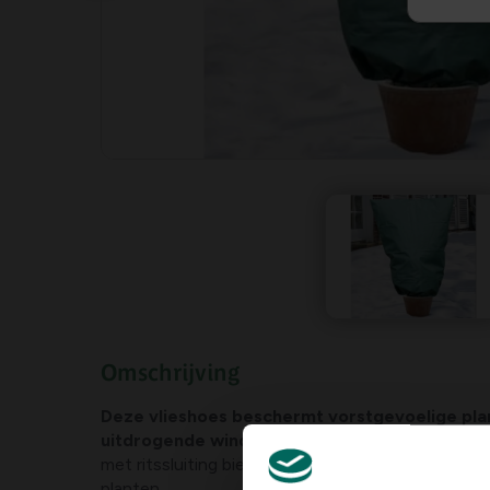
Omschrijving
Deze vlieshoes beschermt vorstgevoelige pla
uitdrogende wind, vogels en ongedierte.
Het v
met ritssluiting biedt een uitstekende beschermi
planten.