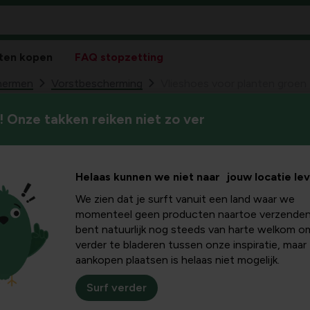
ten kopen
FAQ stopzetting
hermen
Vorstbescherming
Vlieshoes voor planten groen
 Onze takken reiken niet zo ver
Vlieshoes voor
79
10,
Helaas kunnen we niet naar jouw locatie le
We zien dat je surft vanuit een land waar we
momenteel geen producten naartoe verzenden
bent natuurlijk nog steeds van harte welkom o
verder te bladeren tussen onze inspiratie, maar
aankopen plaatsen is helaas niet mogelijk.
Surf verder
Plus- en minpu