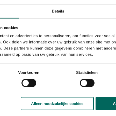
rond de basis van je planten
Details
kelijk als het aantrekken van
an cookies
tie
ent en advertenties te personaliseren, om functies voor social
. Ook delen we informatie over uw gebruik van onze site met on
e. Deze partners kunnen deze gegevens combineren met andere i
erzameld op basis van uw gebruik van hun services.
Voorkeuren
Statistieken
s
Alleen noodzakelijke cookies
A
en buitentemperatuur kan het
n warmtekabel.