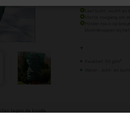
Kan niet rotten.
Laat lucht, vocht en l
Vlotte toegang om de 
Minder risico op bre
bloemknoppen bij het
Kwaliteit: 50 g/m²
Water-, licht- en luc
nten tegen de koude,
liesdoek van 120 x 180 cm
ng voor jouw vorstgevoelige