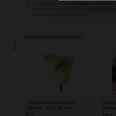
Bij kuipplanten is het belangrijk om niet allee
een hoes maar om ook de pot zelf in te wikke
wortels vorstschade oplopen.
Gerelateerde Producten
Thermobeschermhoes
Ther
planten - 60 x 80 cm
plante
8,
10,
99
99