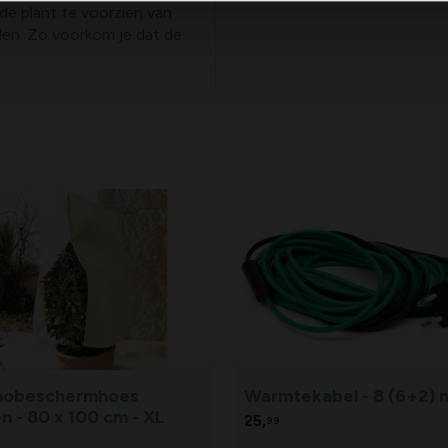
n de plant te voorzien van
len. Zo voorkom je dat de
mobeschermhoes
Warmtekabel - 8 (6+2) 
n - 80 x 100 cm - XL
25,
99