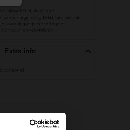
icht door tot bij de planten.
planten regelmatig te kunnen nakijken.
uken voor de jonge scheuten en
 monteren en verwijderen.
Extra info
htdoorlatend