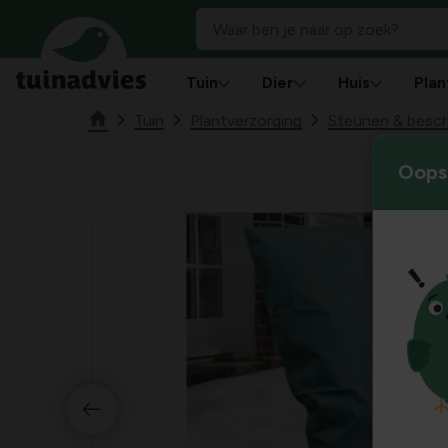
Tuin
Dier
Huis
Plan
Tuin
Plantverzorging
Steunen & besc
Oops!