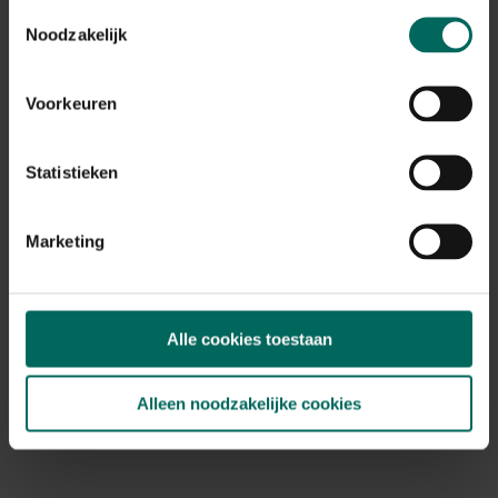
Toestemmingsselectie
Warmtekabel - 20 (18+2) meter
Noodzakelijk
54,
99
Voorkeuren
Statistieken
Marketing
Alle cookies toestaan
Alleen noodzakelijke cookies
Beschermhoes extreme planten - Ø 200 x 300
cm