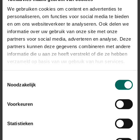
Bij kuipplanten is het belangrijk om niet alleen de
plant te voorzien van een hoes maar om ook de
We gebruiken cookies om content en advertenties te
pot zelf in te wikkelen. Zo voorkom je dat de
personaliseren, om functies voor social media te bieden
wortels vorstschade oplopen.
en om ons websiteverkeer te analyseren. Ook delen we
informatie over uw gebruik van onze site met onze
partners voor social media, adverteren en analyse. Deze
partners kunnen deze gegevens combineren met andere
Gerelateerde Producten
informatie die u aan ze heeft verstrekt of die ze hebben
verzameld op basis van uw gebruik van hun services.
Toestemmingsselectie
Noodzakelijk
Voorkeuren
Statistieken