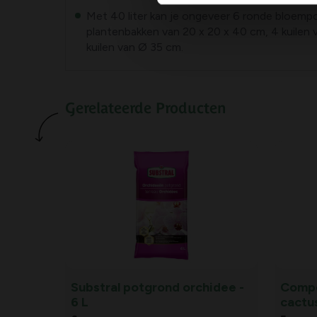
Met 40 liter kan je ongeveer 6 ronde bloemp
plantenbakken van 20 x 20 x 40 cm, 4 kuilen 
kuilen van Ø 35 cm.
Gerelateerde Producten
Substral potgrond orchidee -
Compo
6 L
cactus