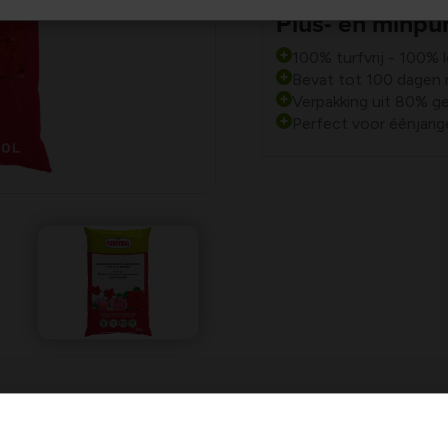
Plus- en minpu
100% turfvrij - 100% l
Bevat tot 100 dagen n
Verpakking uit 80% ge
Perfect voor éénjari
tral
voor het vullen van jouw