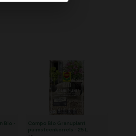
 Bio -
Compo Bio Granuplant
puimsteenkorrels - 25 L