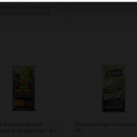
otten Ø 20 cm vullen, 2
vullen van Ø 30 cm of 2
 Sana potgrond
Compo potgrond kruiden
sen & vetplanten - 5 L
10 L