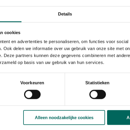
le grond. De potgrond is
n bevat voor 100 dagen
n rijke bloei. Met deze
Details
tje bij aan een beter
an cookies
s en andere éénjarige soorten
ent en advertenties te personaliseren, om functies voor social
 liesjes, viooltjes,... in
. Ook delen we informatie over uw gebruik van onze site met on
e. Deze partners kunnen deze gegevens combineren met andere i
erzameld op basis van uw gebruik van hun services.
tie
Voorkeuren
Statistieken
Alleen noodzakelijke cookies
A
s