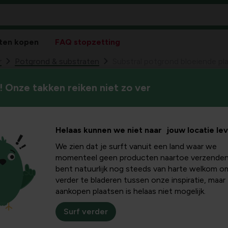
ten kopen
FAQ stopzetting
r
Potgrond & substraten
Substral potgrond bloeiende pla
 Onze takken reiken niet zo ver
Substral potgro
89
12,
geraniums turfvr
Helaas kunnen we niet naar jouw locatie le
Substral potgrond bloei
We zien dat je surft vanuit een land waar we
momenteel geen producten naartoe verzenden
bent natuurlijk nog steeds van harte welkom o
verder te bladeren tussen onze inspiratie, maar
aankopen plaatsen is helaas niet mogelijk.
Surf verder