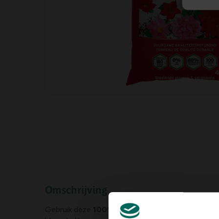
Omschrijving
Gebruik deze
100% turfvrije potgrond van Subs