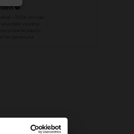
nten
okaal - 100% circulair
atuurlijke voeding
recycleerde plastic
gen en geraniums