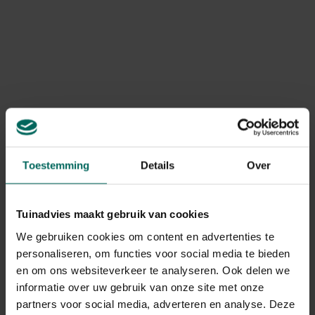
eerste keer water heeft gekregen. Vervolgens komen de
Toon meer
voedingselementen geleidelijk vrij, om de plant
gedurende 8 weken lang te voeden. Gebruik ze voor
planten in potten en in terrasbakken. Het aantal staafjes
Product informatie
hangt af van de diameter van de pot.
Art. nr.
200069519
Merk
Substral
Levering
Toestemming
Details
Over
Levering aan huis
Tuinadvies maakt gebruik van cookies
We gebruiken cookies om content en advertenties te
Gerelateerde Producten
personaliseren, om functies voor social media te bieden
en om ons websiteverkeer te analyseren. Ook delen we
informatie over uw gebruik van onze site met onze
partners voor social media, adverteren en analyse. Deze