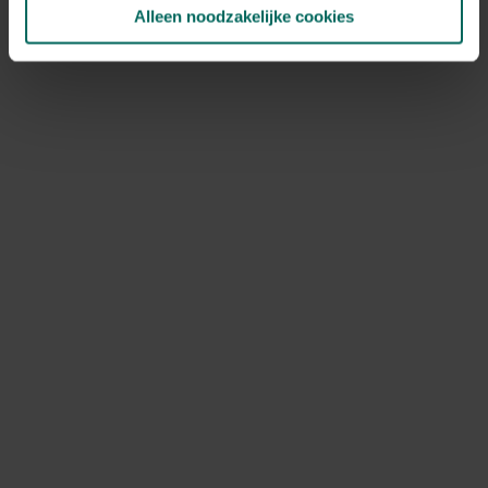
Alleen noodzakelijke cookies
DCM Kieseriet 2 kg - DCM Kieseriet 2 KG
6,
9,
48
25