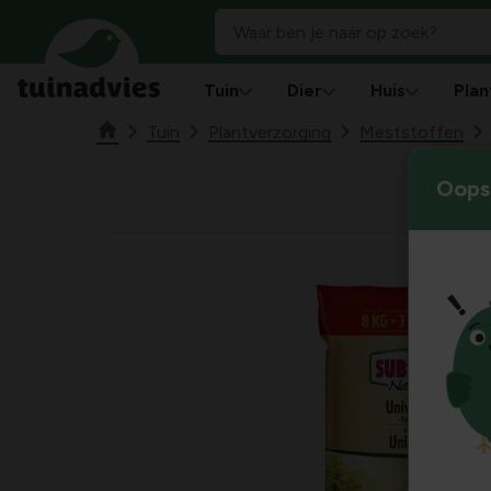
Tuin
Dier
Huis
Plan
Tuin
Plantverzorging
Meststoffen
Oops!