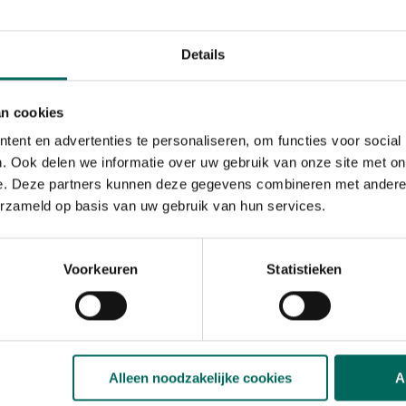
ken, groenten, aardbeien en
Details
n planten gezond met een
orden bij het aanplanten en bij
ij het aanplanten strooi je
an cookies
het aanplanten van bomen en
kuil, nadien vul je de put en
ent en advertenties te personaliseren, om functies voor social
. Ook delen we informatie over uw gebruik van onze site met on
e. Deze partners kunnen deze gegevens combineren met andere i
erzameld op basis van uw gebruik van hun services.
tie
Voorkeuren
Statistieken
Alleen noodzakelijke cookies
A