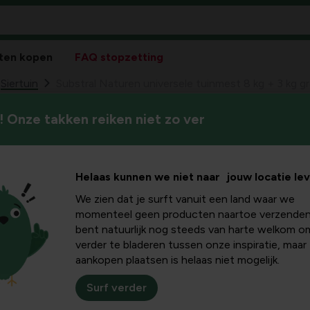
ten kopen
FAQ stopzetting
Siertuin
Substral Naturen universele tuinmest 8 kg + 3 kg gr
 Onze takken reiken niet zo ver
Substral Naturen
69
25,
kg gratis
Helaas kunnen we niet naar jouw locatie le
We zien dat je surft vanuit een land waar we
momenteel geen producten naartoe verzenden
bent natuurlijk nog steeds van harte welkom o
verder te bladeren tussen onze inspiratie, maar
aankopen plaatsen is helaas niet mogelijk.
Surf verder