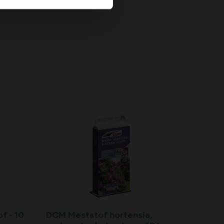
f - 10
DCM Meststof hortensia,