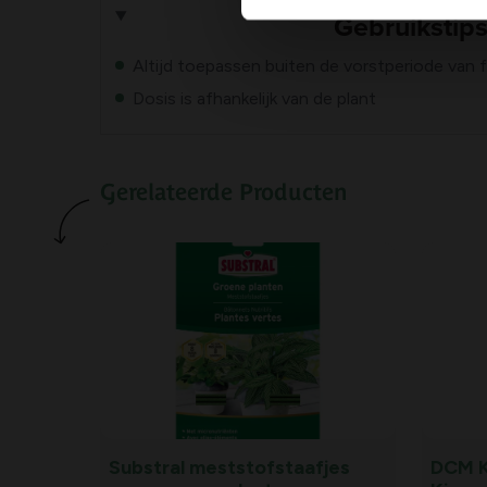
Gebruikstip
Altijd toepassen buiten de vorstperiode van
Dosis is afhankelijk van de plant
Gerelateerde Producten
Substral meststofstaafjes
DCM K