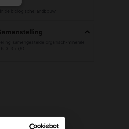
nten
in de biologische landbouw
Samenstelling
ling: samengestelde organisch-minerale
6-3-3 + (6)