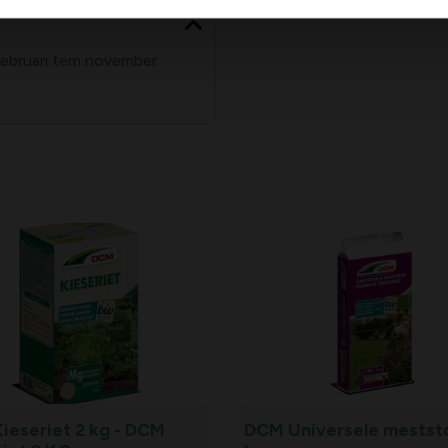
s
 februari tem november
ieseriet 2 kg - DCM
DCM Universele meststo