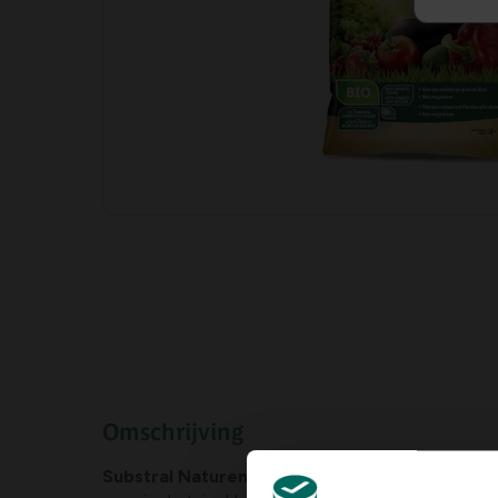
Omschrijving
Substral Naturen universele tuinmest
is een a