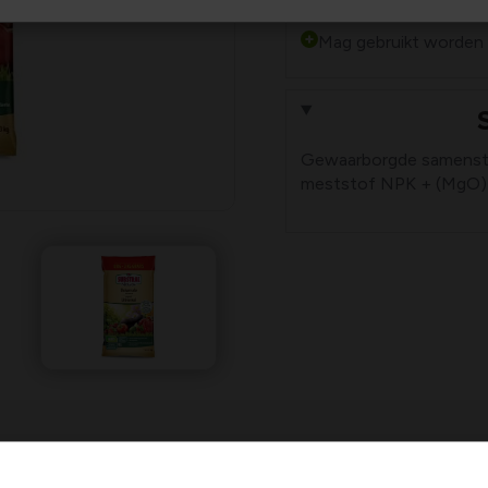
Plus- en minpu
Mag gebruikt worden 
Gewaarborgde samenstel
meststof NPK + (MgO) 
lgemene biologische meststof