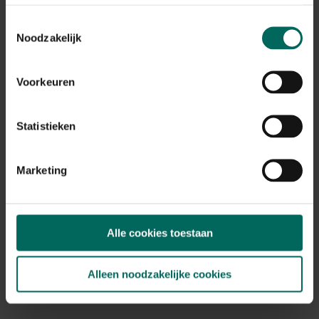
Toestemmingsselectie
Noodzakelijk
Ecostyle magnesium meststof - 1 kg
5,
Voorkeuren
99
Statistieken
Marketing
Alle cookies toestaan
Alleen noodzakelijke cookies