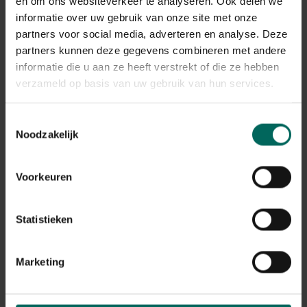
en om ons websiteverkeer te analyseren. Ook delen we
Gerelateerde Producten
informatie over uw gebruik van onze site met onze
partners voor social media, adverteren en analyse. Deze
partners kunnen deze gegevens combineren met andere
informatie die u aan ze heeft verstrekt of die ze hebben
verzameld op basis van uw gebruik van hun services.
Toestemmingsselectie
Noodzakelijk
Voorkeuren
Statistieken
DCM Bentoniet Gesteentemeel - 25 kg
24,
9,
40
45
Marketing