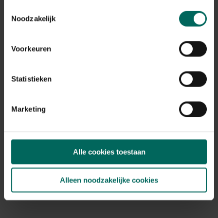
Toestemmingsselectie
DCM Meststof hortensia, azalea,
Noodzakelijk
rhododendron - 10 kg
17,
24,
33
75
Voorkeuren
Statistieken
Marketing
Alle cookies toestaan
Alleen noodzakelijke cookies
DCM Universele meststof - 10 kg