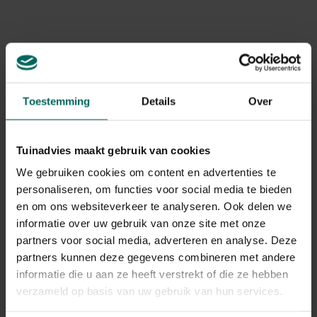
3 - 5 ml / L gietwater.
Toepassing: maart - september.
Gerelateerde Producten
Toestemming
Details
Over
Tuinadvies maakt gebruik van cookies
We gebruiken cookies om content en advertenties te
personaliseren, om functies voor social media te bieden
en om ons websiteverkeer te analyseren. Ook delen we
informatie over uw gebruik van onze site met onze
partners voor social media, adverteren en analyse. Deze
partners kunnen deze gegevens combineren met andere
informatie die u aan ze heeft verstrekt of die ze hebben
verzameld op basis van uw gebruik van hun services.