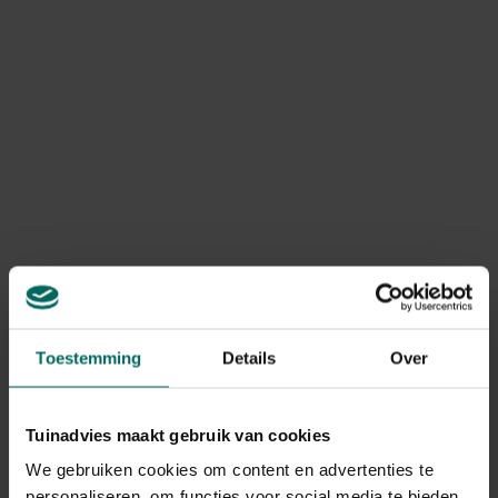
Art. nr.
200060779
Merk
Compo
Levering
Levering aan huis
Gebruikstips
Geef een knip op de stippelijn en open het pipet.
Plaats het rechtstreeks in het substraat van de
plant.
Toestemming
Details
Over
Afhankelijk van het type substraat zal de dosis
geleidelijk aan en in ca. één week leegdruppelen.
Op die manier kan je langdurig genieten van
Tuinadvies maakt gebruik van cookies
diepgroene bladeren en prachtige bloesems.
We gebruiken cookies om content en advertenties te
personaliseren, om functies voor social media te bieden