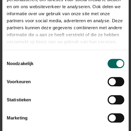
en om ons websiteverkeer te analyseren. Ook delen we
Gerelateerde Producten
informatie over uw gebruik van onze site met onze
partners voor social media, adverteren en analyse. Deze
partners kunnen deze gegevens combineren met andere
informatie die u aan ze heeft verstrekt of die ze hebben
verzameld op basis van uw gebruik van hun services.
Toestemmingsselectie
Noodzakelijk
Voorkeuren
Statistieken
DCM Universele meststof - 10 kg
Marketing
15,
22,
86
65