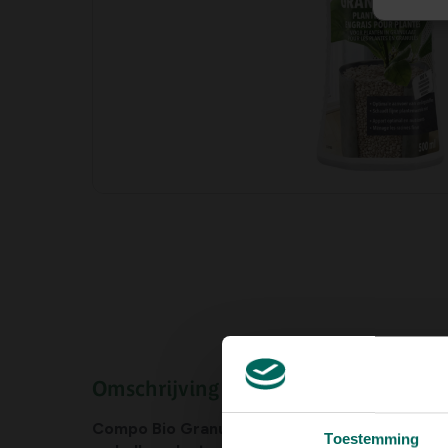
Omschrijving
Compo Bio Granuplant Plantenvoeding
is spec
Toestemming