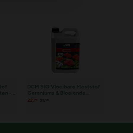
tof
DCM BIO Vloeibare Meststof
en - 1
Geraniums & Bloeiende
Planten - 5 L
22,
32,
75
50