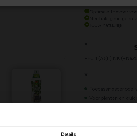
Plus- en minpu
Optimale toevoer vo
Neutrale geur, geen ve
100% natuurlijk
PFC 1 (A)(II) NK (+Na2O;
Toepassingsperiode: 
Voor planten en kruid
iaal ontwikkeld
voor kamer-
Details