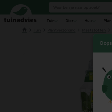
Tuin
Dier
Huis
Plan
Tuin
Plantverzorging
Meststoffen
Oops!