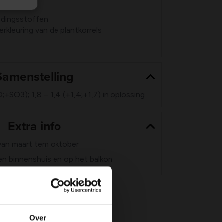
nten
edingsstoffen
rkleuring van de plantkorrels
Samenstelling
+SO3); 1,8 – 1,4 (+1,4;+1,7) in oplossing
Extra info
van maart tem oktober
en binnenshuis en op het balkon
Over