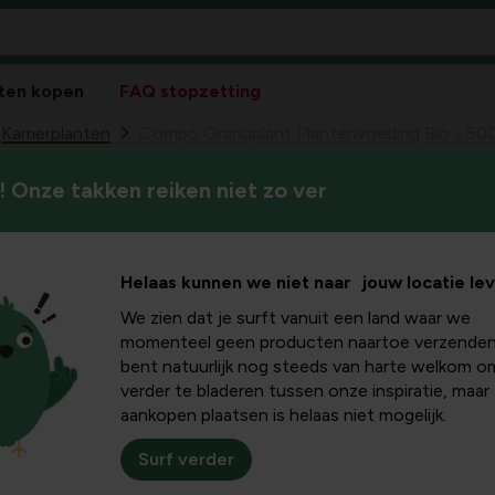
ten kopen
FAQ stopzetting
Kamerplanten
Compo Granuplant Plantenvoeding Bio - 500
 Onze takken reiken niet zo ver
Compo Granuplan
78
6,
ml
Helaas kunnen we niet naar jouw locatie le
We zien dat je surft vanuit een land waar we
momenteel geen producten naartoe verzenden
bent natuurlijk nog steeds van harte welkom o
verder te bladeren tussen onze inspiratie, maar
aankopen plaatsen is helaas niet mogelijk.
Surf verder