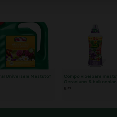
ral Universele Meststof
Compo vloeibare mests
Geraniums & balkonplant
L
8,
89