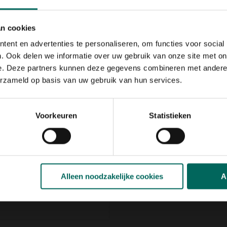
,
zoals Compo Granuplant
eunt vanaf de eerste
wikkeling. Dankzij de unieke
an cookies
aat ongewijzigd van kleur.
ent en advertenties te personaliseren, om functies voor social
edig plantaardig, vegan en
. Ook delen we informatie over uw gebruik van onze site met on
 de levensmiddelenindustrie.
e. Deze partners kunnen deze gegevens combineren met andere i
voudig te doseren met de
erzameld op basis van uw gebruik van hun services.
twater en toepassen.
 centraal. De fles is
tie
Voorkeuren
Statistieken
en is volledig recyclebaar.
Alleen noodzakelijke cookies
A