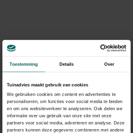
Product informatie
onderhoudsarm, lekvrij en
geschikt voor ruw terrein
,
waardoor de strooiwagen soepel rolt op vrijwel iedere
Art. nr.
200279988
ondergrond. Het
verstelbare strooivolume
zorgt voor
optimale controle over de hoeveelheid materiaal die je
verspreidt. Voor een gelijkmatige verdeling is het wel
Gebruikstips
belangrijk dat het strooigoed droog blijft.
Zorg ervoor dat het strooivoer droog is voor een
betere verdeling.
Toestemming
Details
Over
Gerelateerde Producten
Tuinadvies maakt gebruik van cookies
We gebruiken cookies om content en advertenties te
personaliseren, om functies voor social media te bieden
en om ons websiteverkeer te analyseren. Ook delen we
informatie over uw gebruik van onze site met onze
partners voor social media, adverteren en analyse. Deze
partners kunnen deze gegevens combineren met andere