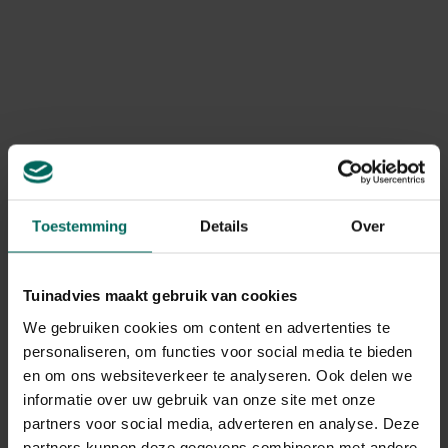
Toon meer
comfortabel te werken.
De dosering is eenvoudig in te stellen en heeft
een
Product informatie
inhoud van 30 liter
waardoor je niet vaak hoeft te
stoppen om bij te vullen en snel kan werken.
Art. nr.
200267584
Merk
DCM
Levering
Toestemming
Details
Over
Levering aan huis
Tuinadvies maakt gebruik van cookies
Gerelateerde Producten
We gebruiken cookies om content en advertenties te
personaliseren, om functies voor social media te bieden
en om ons websiteverkeer te analyseren. Ook delen we
informatie over uw gebruik van onze site met onze
partners voor social media, adverteren en analyse. Deze
partners kunnen deze gegevens combineren met andere