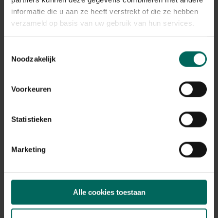
informatie die u aan ze heeft verstrekt of die ze hebben
verzameld op basis van uw gebruik van hun services.
Toestemmingsselectie
Noodzakelijk
Voorkeuren
Ecostyle magnesium meststof - 1 kg
Statistieken
5,
99
Marketing
Alle cookies toestaan