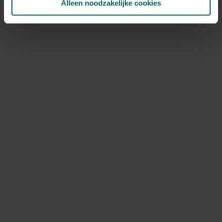
Alleen noodzakelijke cookies
DCM Bloedmeel organische stikstof - 10 kg
24,
33,
47
99