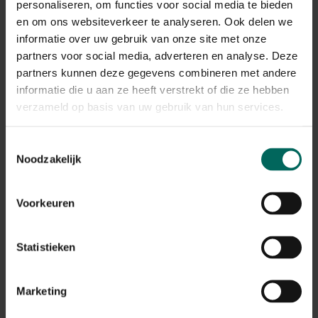
personaliseren, om functies voor social media te bieden
Gerelateerde Producten
en om ons websiteverkeer te analyseren. Ook delen we
informatie over uw gebruik van onze site met onze
partners voor social media, adverteren en analyse. Deze
partners kunnen deze gegevens combineren met andere
informatie die u aan ze heeft verstrekt of die ze hebben
verzameld op basis van uw gebruik van hun services.
Toestemmingsselectie
Noodzakelijk
Voorkeuren
Statistieken
DCM Graszaad speel- en sportgazon - 15 kg -
750 m²
Marketing
126,
-
180,
-