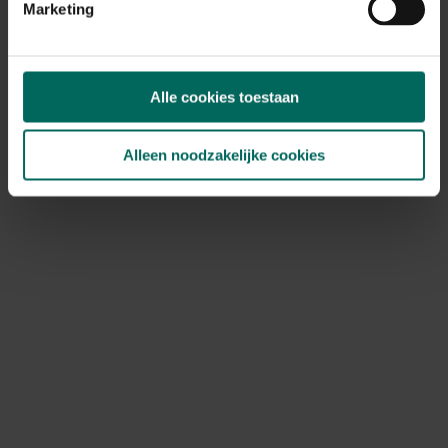
Marketing
DCM Meststof hortensia, azalea,
rhododendron - 10 kg
17,
24,
33
75
Alle cookies toestaan
Alleen noodzakelijke cookies
Compo Complete Mix 4 in 1 gazonherstel - 4