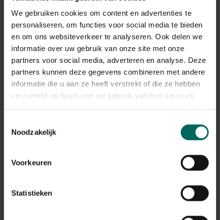
We gebruiken cookies om content en advertenties te
Vensterbankkas propagator 3-delig elektrisch
personaliseren, om functies voor social media te bieden
49,
en om ons websiteverkeer te analyseren. Ook delen we
99
informatie over uw gebruik van onze site met onze
partners voor social media, adverteren en analyse. Deze
partners kunnen deze gegevens combineren met andere
informatie die u aan ze heeft verstrekt of die ze hebben
verzameld op basis van uw gebruik van hun services.
Toestemmingsselectie
Noodzakelijk
Voorkeuren
Statistieken
Zaai- en stekplaat - 51 kweekcellen