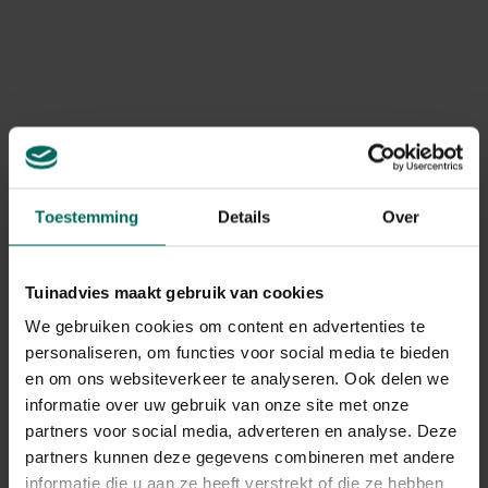
Product informatie
De onderschaal heeft een gelijkmatig
waterverdeelsysteem via ringvormige gootjes in de
Art. nr.
200267655
bodem.
Merk
Romberg
Levering
Levering aan huis
Toestemming
Details
Over
Gerelateerde Producten
Tuinadvies maakt gebruik van cookies
We gebruiken cookies om content en advertenties te
personaliseren, om functies voor social media te bieden
en om ons websiteverkeer te analyseren. Ook delen we
informatie over uw gebruik van onze site met onze
partners voor social media, adverteren en analyse. Deze
partners kunnen deze gegevens combineren met andere
informatie die u aan ze heeft verstrekt of die ze hebben