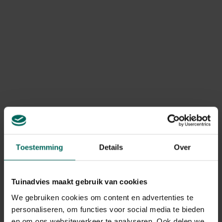
Toon meer
ook worden opgehangen.
Product informatie
Art. nr.
200268367
Levering
Levering aan huis
Gebruikstips
Toestemming
Details
Over
Ideaal voor het opvangen en afvoeren van
bladeren en eikels!
Tuinadvies maakt gebruik van cookies
We gebruiken cookies om content en advertenties te
Gerelateerde Producten
personaliseren, om functies voor social media te bieden
en om ons websiteverkeer te analyseren. Ook delen we