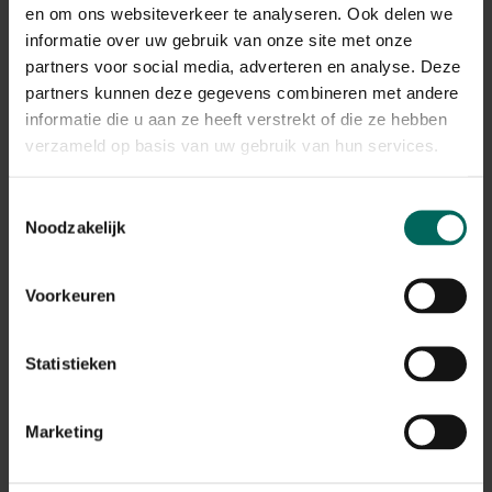
en om ons websiteverkeer te analyseren. Ook delen we
Gerelateerde Producten
informatie over uw gebruik van onze site met onze
partners voor social media, adverteren en analyse. Deze
partners kunnen deze gegevens combineren met andere
informatie die u aan ze heeft verstrekt of die ze hebben
verzameld op basis van uw gebruik van hun services.
Toestemmingsselectie
Noodzakelijk
Voorkeuren
Statistieken
Bamboebegrenzer met slot - 0,60 x 10 m
Marketing
86,
49