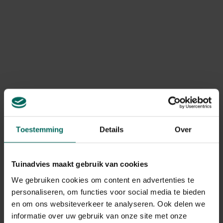
exemplaar uniek is! Perfect om de feesttafel een
natuurlijke en originele twist te geven. Mix en match
verschillende dieren, zodat elke gast zijn eigen
Product informatie
bijzondere servetring heeft.
Art. nr.
200267834
Merk
Wildlife Garden
Levering
Levering aan huis
Toestemming
Details
Over
Gerelateerde Producten
Tuinadvies maakt gebruik van cookies
We gebruiken cookies om content en advertenties te
personaliseren, om functies voor social media te bieden
en om ons websiteverkeer te analyseren. Ook delen we
informatie over uw gebruik van onze site met onze