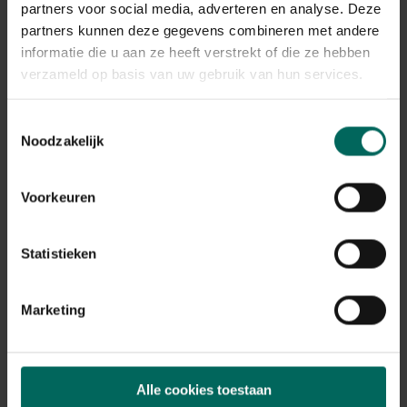
partners voor social media, adverteren en analyse. Deze
partners kunnen deze gegevens combineren met andere
informatie die u aan ze heeft verstrekt of die ze hebben
verzameld op basis van uw gebruik van hun services.
Toestemmingsselectie
Noodzakelijk
Esschert Design keukenafval compostemmer
Voorkeuren
6,3 L - beige
20,
99
Statistieken
Marketing
Alle cookies toestaan