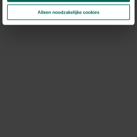
Alleen noodzakelijke cookies
Esschert Design rechaud / schotelverwarmer
in gietijzer
17,
99