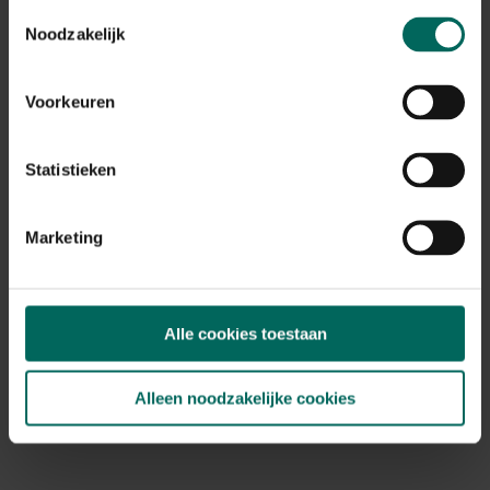
Ecopots Rotterdam Mid High 56 cm - grijs
Toestemmingsselectie
88,
99
Noodzakelijk
Voorkeuren
Statistieken
Marketing
Alle cookies toestaan
Alleen noodzakelijke cookies
Esschert Design voorraadblik uien Onions 1,9 L
- beige
11,
89