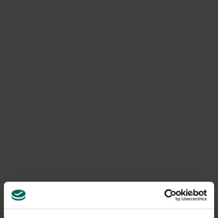
veilige en herbruikbare oplossing voor het effectief
bestrijden van muizen in en rondom je woning. Deze
lokaasdoos is speciaal ontworpen om alleen toegankelijk
te zijn voor muizen, waardoor andere dieren en kinderen
geen toegang hebben tot het lokaas.
Product informatie
Art. nr.
200316375
Merk
Clac
Gerelateerde Producten