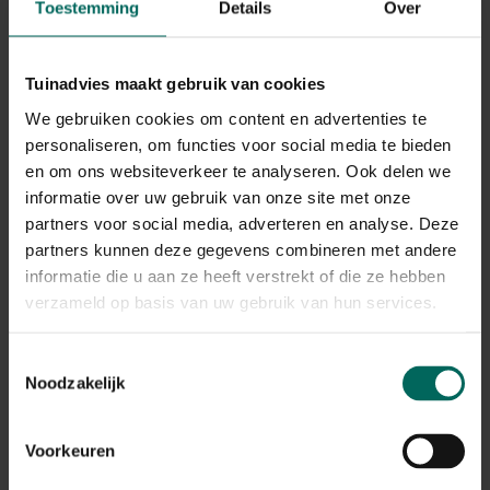
Toestemming
Details
Over
Tuinadvies maakt gebruik van cookies
We gebruiken cookies om content en advertenties te
personaliseren, om functies voor social media te bieden
en om ons websiteverkeer te analyseren. Ook delen we
informatie over uw gebruik van onze site met onze
Strong 25 lokaas ratten en muizen 3 granen -
partners voor social media, adverteren en analyse. Deze
Strong 25 lokaas ratten en muizen 3 granen -
partners kunnen deze gegevens combineren met andere
150 g
9,
99
informatie die u aan ze heeft verstrekt of die ze hebben
verzameld op basis van uw gebruik van hun services.
Toestemmingsselectie
Noodzakelijk
Voorkeuren