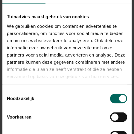
Tuinadvies maakt gebruik van cookies
We gebruiken cookies om content en advertenties te
personaliseren, om functies voor social media te bieden
en om ons websiteverkeer te analyseren. Ook delen we
Isotronic muizen- en rattenverjager 12-24 kHz
informatie over uw gebruik van onze site met onze
24,
99
partners voor social media, adverteren en analyse. Deze
partners kunnen deze gegevens combineren met andere
informatie die u aan ze heeft verstrekt of die ze hebben
verzameld op basis van uw gebruik van hun services.
Toestemmingsselectie
Noodzakelijk
Voorkeuren