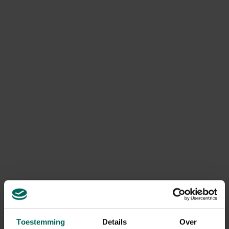
Product informatie
Art. nr.
200118042
Gebruikstips
Breng zelf wat lokaas aan in de val om de muis te
vangen
Gerelateerde Producten
Toestemming
Details
Over