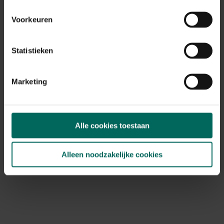
Voorkeuren
Statistieken
Marketing
Alle cookies toestaan
Compo Bio Sticky Traps geel en blauw
Alleen noodzakelijke cookies
6,
39