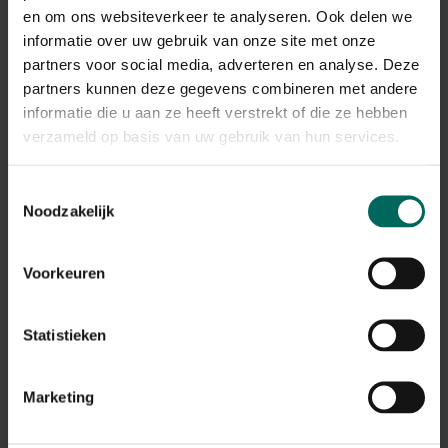
Gerelateerde Producten
en om ons websiteverkeer te analyseren. Ook delen we
informatie over uw gebruik van onze site met onze
partners voor social media, adverteren en analyse. Deze
partners kunnen deze gegevens combineren met andere
informatie die u aan ze heeft verstrekt of die ze hebben
verzameld op basis van uw gebruik van hun services.
Toestemmingsselectie
Noodzakelijk
Voorkeuren
Statistieken
Edialux Bio-Pyrinsect spray - 750 ml
11,
15,
17
96
Marketing