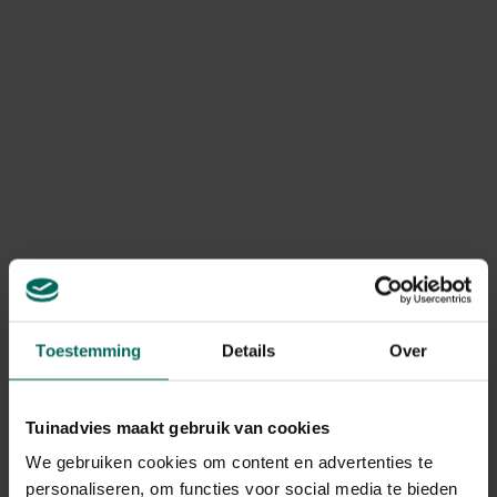
Toepasbaar in de biosiertuin.
Product informatie
Art. nr.
200073942
Merk
DCM
Erkennings nr.
10993G/B
Levering
Levering aan huis
Toestemming
Details
Over
Gebruikstips
Toepassingsperiode: maart - september
Tuinadvies maakt gebruik van cookies
We gebruiken cookies om content en advertenties te
personaliseren, om functies voor social media te bieden