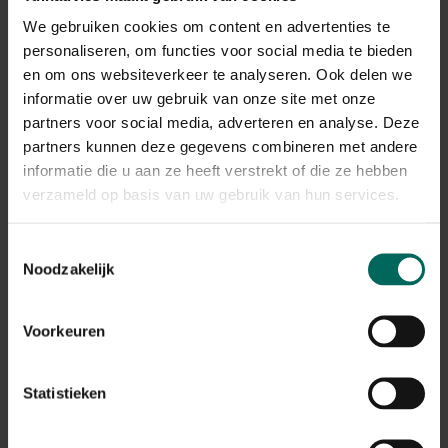
We gebruiken cookies om content en advertenties te
Kattenbakvulling silica fijn klonterend - 5 L
personaliseren, om functies voor social media te bieden
12,
en om ons websiteverkeer te analyseren. Ook delen we
99
informatie over uw gebruik van onze site met onze
partners voor social media, adverteren en analyse. Deze
partners kunnen deze gegevens combineren met andere
informatie die u aan ze heeft verstrekt of die ze hebben
verzameld op basis van uw gebruik van hun services.
Toestemmingsselectie
Noodzakelijk
Voorkeuren
Statistieken
Kattenbakvulling babypoeder - 7 kg