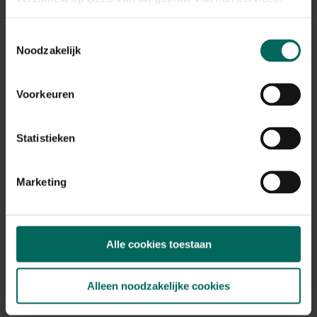
Toestemmingsselectie
Noodzakelijk
Flamingo hondenbed Dreambay - Medium
Voorkeuren
89,
99
Statistieken
Marketing
Alle cookies toestaan
Alleen noodzakelijke cookies