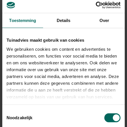
Gerelateerde Producten
Toestemming
Details
Over
Tuinadvies maakt gebruik van cookies
We gebruiken cookies om content en advertenties te
personaliseren, om functies voor social media te bieden
en om ons websiteverkeer te analyseren. Ook delen we
informatie over uw gebruik van onze site met onze
partners voor social media, adverteren en analyse. Deze
partners kunnen deze gegevens combineren met andere
informatie die u aan ze heeft verstrekt of die ze hebben
verzameld op basis van uw gebruik van hun services.
Emma's Garden Egelhuis Bibi
35,
99
Toestemmingsselectie
Noodzakelijk