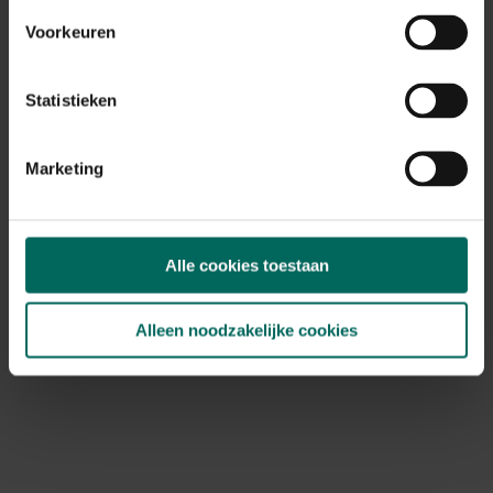
Voorkeuren
Statistieken
Marketing
Alle cookies toestaan
Alleen noodzakelijke cookies
Emma's Garden Egel mengeling - 1,1 kg
10,
99