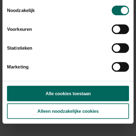
Toestemmingsselectie
Buzzy Seeds halve kokosnoot met pindanoten
Noodzakelijk
2,
50
Voorkeuren
Statistieken
Marketing
Alle cookies toestaan
Alleen noodzakelijke cookies
Halve kokosnoot 3 smaken
7,
99