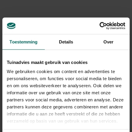
schroef. Het voederhuis is gemaakt van waterbestendig
Levering
gepoederlakt staal en de container van gerecycleerd
Levering aan huis
kunststof.
Gerelateerde Producten
Toestemming
Details
Over
Tuinadvies maakt gebruik van cookies
We gebruiken cookies om content en advertenties te
personaliseren, om functies voor social media te bieden
en om ons websiteverkeer te analyseren. Ook delen we
informatie over uw gebruik van onze site met onze
partners voor social media, adverteren en analyse. Deze
partners kunnen deze gegevens combineren met andere
informatie die u aan ze heeft verstrekt of die ze hebben
verzameld op basis van uw gebruik van hun services.