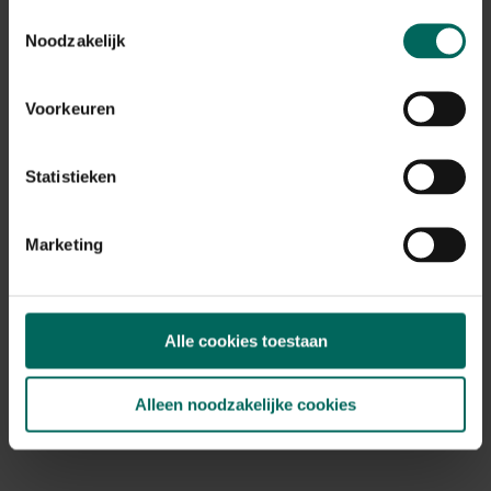
Toestemmingsselectie
Esschert Design voedersilo voor zaden
Noodzakelijk
6,
97
Voorkeuren
Statistieken
Marketing
Alle cookies toestaan
Alleen noodzakelijke cookies
Wildlife World vogelbad keramiek - Auguries
of Innocence