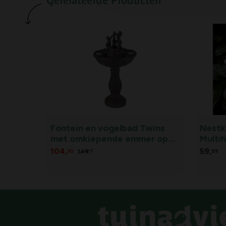
Gerelateerde Producten
Fontein en vogelbad Twins
Nestk
met omkiepende emmer op
Multi
zonne-energie
104,
59,
149,
-
30
99