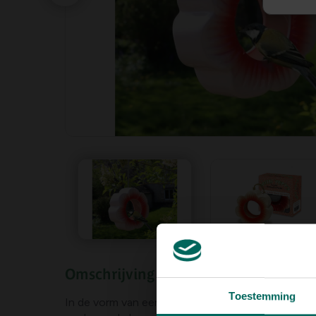
Omschrijving
Toestemming
In de vorm van een
fleurige bloem
voegt dit
voe