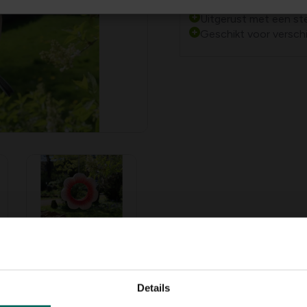
Uitgerust met een st
Geschikt voor verschi
Details
derhuisje
met zijn