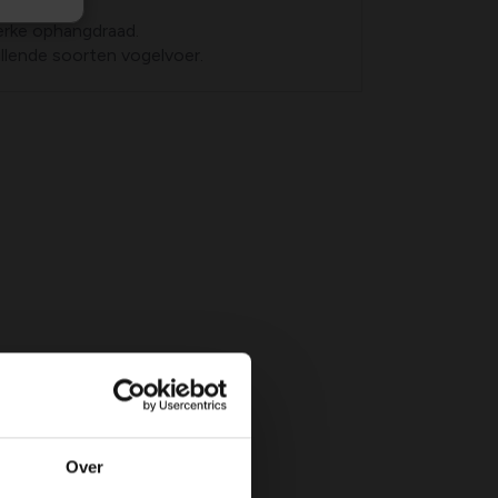
erke ophangdraad.
llende soorten vogelvoer.
Over