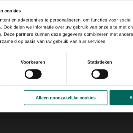
kheid toe aan elke
iniers, het is een praktische
an cookies
te genieten van een
maaltijd
ent en advertenties te personaliseren, om functies voor social
. Ook delen we informatie over uw gebruik van onze site met on
lvoer
, zoals zaden, nootjes en
e. Deze partners kunnen deze gegevens combineren met andere i
e
afwateringsgaten
erzameld op basis van uw gebruik van hun services.
 vers en droog blijft. Gemaakt
bestendig en duurzaam, zodat
ft in je tuin.
Voorkeuren
Statistieken
tie
oederhuisje eenvoudig te
n, zodat je de perfecte plek
kken. Schoonmaken en
 gladde, afveegbare oppervlak
og houden.
Alleen noodzakelijke cookies
A