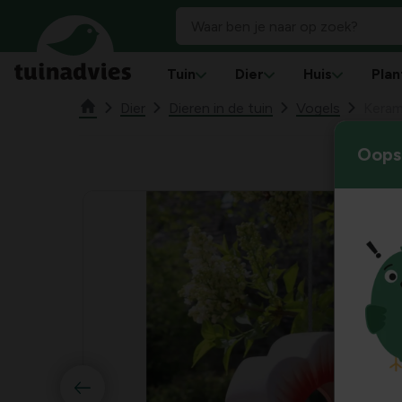
Tuin
Dier
Huis
Plan
Dier
Dieren in de tuin
Vogels
Keram
Oops!