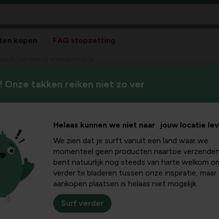
ten kopen
FAQ stopzetting
isch hangend voederhuisje
 Onze takken reiken niet zo ver
Ker
9
14,
Wilde
Helaas kunnen we niet naar jouw locatie le
We zien dat je surft vanuit een land waar we
momenteel geen producten naartoe verzenden
bent natuurlijk nog steeds van harte welkom o
verder te bladeren tussen onze inspiratie, maar
aankopen plaatsen is helaas niet mogelijk.
Surf verder
Plus- en minpu