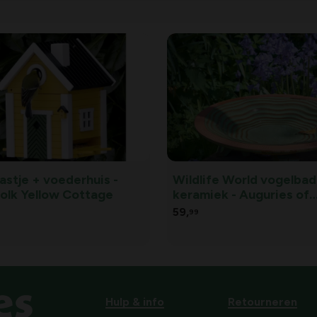
astje + voederhuis -
Wildlife World vogelbad
holk Yellow Cottage
keramiek - Auguries of
Innocence
59,
99
Hulp & info
Retourneren