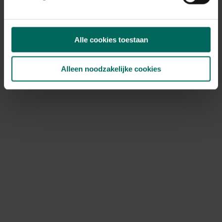
Fontein en vogelbad Twins met omkiepende
emmer op zonne-energie
104,
149,
-
30
Alle cookies toestaan
Alleen noodzakelijke cookies
Voederschaal voor voederstation
4,
99