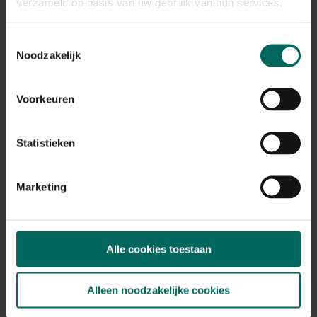
verzameld op basis van uw gebruik van hun services.
Toestemmingsselectie
Noodzakelijk
Voedertafel hangend metaal
Voorkeuren
17,
79
Statistieken
Marketing
Alle cookies toestaan
Alleen noodzakelijke cookies