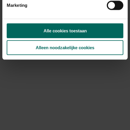
Marketing
Ontdek Tuinadvies — jouw partner voor alles wat groeit
Alle cookies toestaan
en bloeit. Betrouwbaar tuinadvies, kwaliteitsvolle
producten en inspiratie voor elke tuin- en dierliefhebber.
Alleen noodzakelijke cookies
Hulp & info
Retourneren
Verzendinfo
Wie zijn wij?
ONLINE BETALINGSMOGELIJKHEDEN