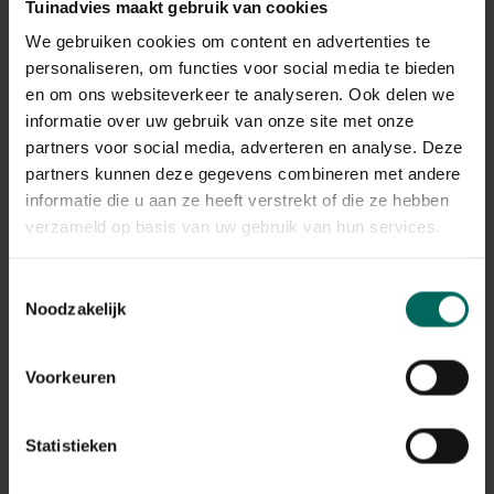
Winterhardheid
Tuinadvies maakt gebruik van cookies
goed winterhard
We gebruiken cookies om content en advertenties te
Habitat
personaliseren, om functies voor social media te bieden
droge bodem, stenige bodem
en om ons websiteverkeer te analyseren. Ook delen we
Standplaats
informatie over uw gebruik van onze site met onze
zon
partners voor social media, adverteren en analyse. Deze
Max. groeihoogte
partners kunnen deze gegevens combineren met andere
Max. 10 cm
informatie die u aan ze heeft verstrekt of die ze hebben
Ph bodem
verzameld op basis van uw gebruik van hun services.
kalkminnend
Bloeiperiode
Toestemmingsselectie
Noodzakelijk
JAN
FEB
MAA
APR
MEI
JUN
JUL
AUG
SEP
OKT
NOV
DEC
Voorkeuren
Speciale kenmerken
bodembedekkers, opvallende bladeren,
kuipplant
Statistieken