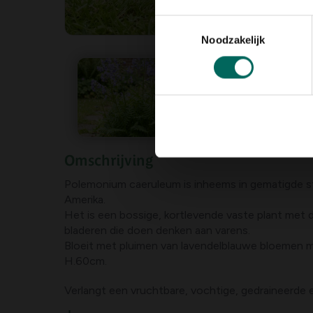
Toestemmingsselectie
Noodzakelijk
Omschrijving
Polemonium caeruleum is inheems in gematigde s
Amerika.
Het is een bossige, kortlevende vaste plant met diep ingesneden donkergroene
bladeren die doen denken aan varens.
Bloeit met pluimen van lavendelblauwe bloemen m
H.60cm.
Verlangt een vruchtbare, vochtige, gedrainee
Verkies halfschaduw maar verdraagt zon in vochti