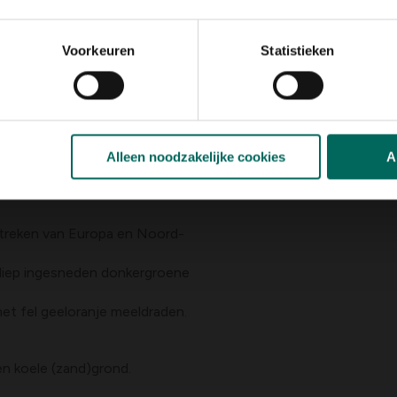
Voorkeuren
Statistieken
Alleen noodzakelijke cookies
A
treken van Europa en Noord-
et fel geeloranje meeldraden.
rde en koele (zand)grond.
ge grond.