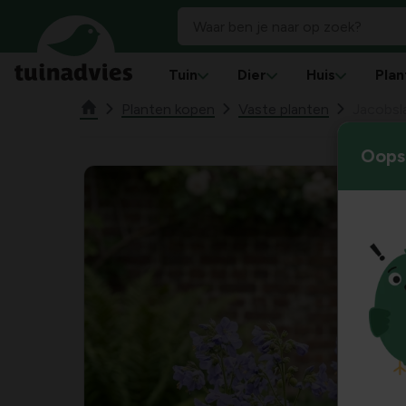
Tuin
Dier
Huis
Plan
Planten kopen
Vaste planten
Jacobsl
Oops!