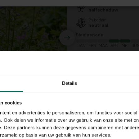
Standplaats
halfschaduw
Ph bodem
neutraal
Bloeiperiode
JAN
FEB
MAA
APR
MEI
JU
Speciale kenmerken
bijen aantrekken, vli
aantrekken, in groep
Details
an cookies
ent en advertenties te personaliseren, om functies voor social
. Ook delen we informatie over uw gebruik van onze site met on
e. Deze partners kunnen deze gegevens combineren met andere i
erzameld op basis van uw gebruik van hun services.