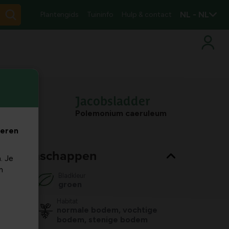
NL - NL
Plantengids
Tuininfo
Hulp & contact
Jacobsladder
Polemonium caeruleum
veren
nt eigenschappen
. Je
m
Bladkleur
groen
Habitat
normale bodem, vochtige
bodem, stenige bodem