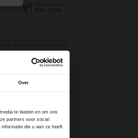
Max. groeihoogte
Max. 70 cm
N
JUL
AUG
SEP
OKT
NOV
DEC
nders
 planten
Over
 media te bieden en om ons
ze partners voor social
nformatie die u aan ze heeft