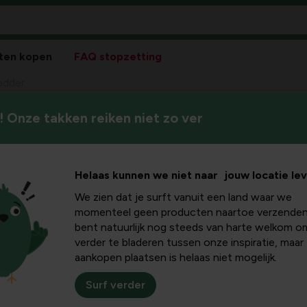
ten kopen
FAQ stopzetting
adder
 Onze takken reiken niet zo ver
Helaas kunnen we niet naar jouw locatie le
We zien dat je surft vanuit een land waar we
Pla
momenteel geen producten naartoe verzenden
bent natuurlijk nog steeds van harte welkom o
Bloeikleur
verder te bladeren tussen onze inspiratie, maar
violetblauw
aankopen plaatsen is helaas niet mogelijk.
Winterhardheid
Surf verder
goed winterhard