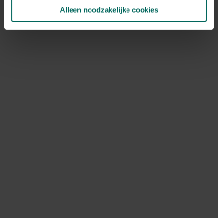
Alleen noodzakelijke cookies
NOV
DEC
Speciale kenmerken
bijen aantrekken, vlinders aantrekken,
kuipplant, aromatisch, rotsplanten
Ontdek Tuinadvies — jouw partner voor alles wat groeit
en bloeit. Betrouwbaar tuinadvies, kwaliteitsvolle
producten en inspiratie voor elke tuin- en dierliefhebber.
Hulp & info
Retourneren
Verzendinfo
Wie zijn wij?