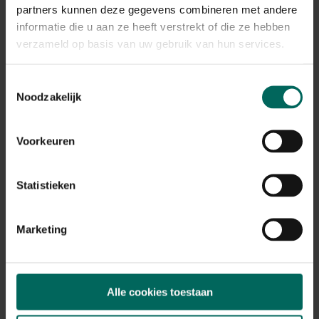
Plant eigenschappen
partners kunnen deze gegevens combineren met andere
informatie die u aan ze heeft verstrekt of die ze hebben
Bloeikleur
roze, rood-paars
verzameld op basis van uw gebruik van hun services.
Bladkleur
groen, paars
Toestemmingsselectie
Noodzakelijk
Winterhardheid
goed winterhard
Habitat
Voorkeuren
droge bodem, normale bodem, stenige
bodem
Statistieken
Standplaats
zon
Max. groeihoogte
Marketing
Max. 40 cm
Ph bodem
kalkminnend, neutraal
Alle cookies toestaan
Bloeiperiode
JAN
FEB
MAA
APR
MEI
JUN
JUL
AUG
SEP
OKT